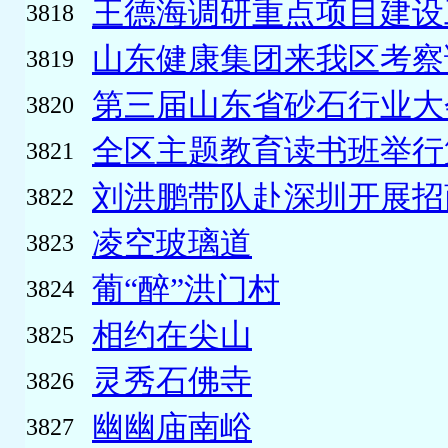
王德海调研重点项目建设
3818
山东健康集团来我区考察
3819
第三届山东省砂石行业大
3820
全区主题教育读书班举行
3821
刘洪鹏带队赴深圳开展招
3822
凌空玻璃道
3823
葡“醉”洪门村
3824
相约在尖山
3825
灵秀石佛寺
3826
幽幽庙南峪
3827