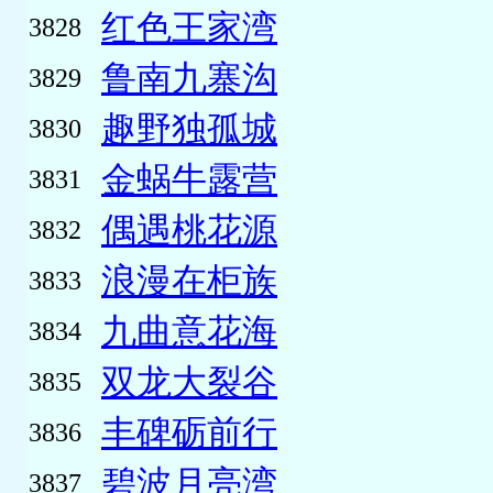
红色王家湾
3828
鲁南九寨沟
3829
趣野独孤城
3830
金蜗牛露营
3831
偶遇桃花源
3832
浪漫在柜族
3833
九曲意花海
3834
双龙大裂谷
3835
丰碑砺前行
3836
碧波月亮湾
3837