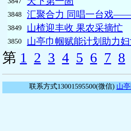
天下第一崮
3847
汇聚合力 同唱一台戏——
3848
山楂迎丰收 果农采摘忙
3849
山亭巾帼赋能计划助力妇
3850
第
1
2
3
4
5
6
7
8
联系方式13001595500(微信)
山亭