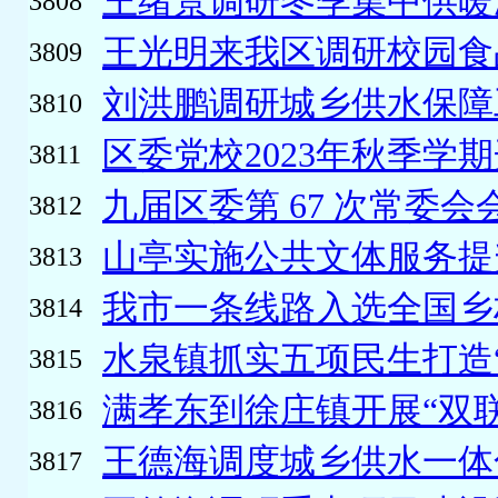
王绪景调研冬季集中供暖
3808
王光明来我区调研校园食品
3809
刘洪鹏调研城乡供水保障
3810
区委党校2023年秋季学期
3811
九届区委第 67 次常委会
3812
山亭实施公共文体服务提
3813
我市一条线路入选全国乡
3814
水泉镇抓实五项民生打造“和
3815
满孝东到徐庄镇开展“双联
3816
王德海调度城乡供水一体
3817