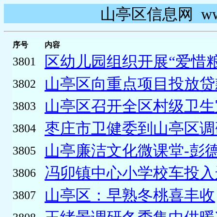
山亭区信息网 www.s
序号
内容
区幼儿园组织开展“爱惜粮
3801
山亭区向重点项目投放贷款11
3802
山亭区召开全区村级卫生室
3803
枣庄市卫健委到山亭区调
3804
山亭廉洁文化微课堂-彭
3805
冯卯镇中心小学校车投入
3806
山亭区：早熟冬桃喜丰收
3807