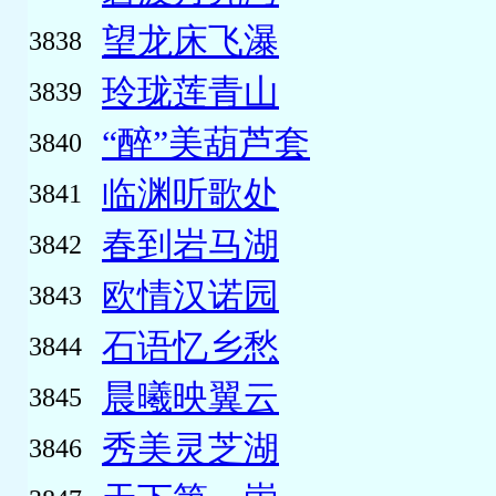
望龙床飞瀑
3838
玲珑莲青山
3839
“醉”美葫芦套
3840
临渊听歌处
3841
春到岩马湖
3842
欧情汉诺园
3843
石语忆乡愁
3844
晨曦映翼云
3845
秀美灵芝湖
3846