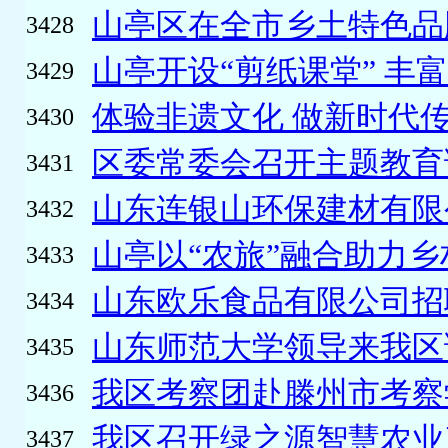
山亭区在全市乡土特色品牌
3428
山亭开设“剪纸课堂” 丰富
3429
体验非遗文化 做新时代
3430
区委常委会召开主题教育调
3431
山东连银山环保建材有限公
3432
山亭以“农旅”融合助力乡
3433
山东欧乐食品有限公司招
3434
山东师范大学领导来我区
3435
我区考察团赴滕州市考察学
3436
我区召开绿之源智慧农业产
3437