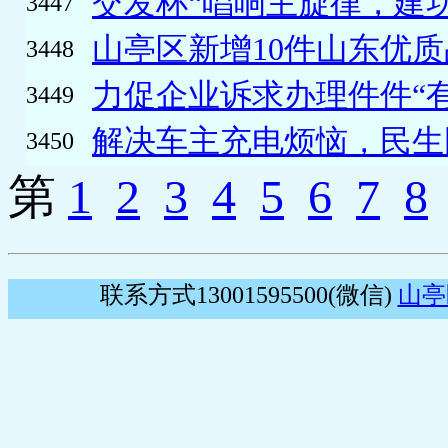
交发杯“唱响主旋律，建功
3447
山亭区新增10件山东优质品
3448
力促企业诉求办理件件“有
3449
解决车主充电烦恼，民生国
3450
第
1
2
3
4
5
6
7
8
联系方式13001595500(微信)
山亭