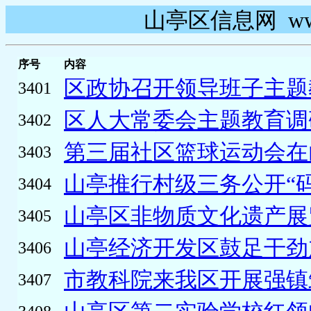
山亭区信息网 www.s
序号
内容
区政协召开领导班子主题教
3401
区人大常委会主题教育调研
3402
第三届社区篮球运动会在
3403
山亭推行村级三务公开“码上
3404
山亭区非物质文化遗产展览
3405
山亭经济开发区鼓足干劲加
3406
市教科院来我区开展强镇筑
3407