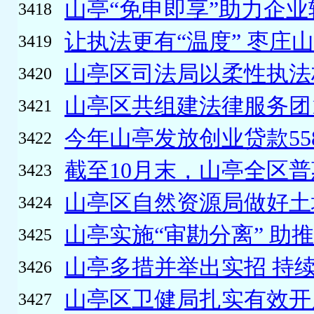
山亭“免申即享”助力企
3418
让执法更有“温度” 枣庄山
3419
山亭区司法局以柔性执法构
3420
山亭区共组建法律服务团11
3421
今年山亭发放创业贷款5580
3422
截至10月末，山亭全区普
3423
山亭区自然资源局做好土地
3424
山亭实施“审勘分离” 助推
3425
山亭多措并举出实招 持
3426
山亭区卫健局扎实有效开展
3427