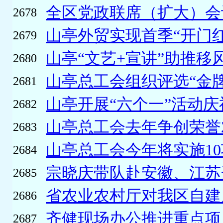
全区党政联席（扩大）会
2678
山亭外贸实现首季“开门红
2679
山亭“文艺+宣讲”助推移
2680
山亭总工会组织评选“金牌工
2681
山亭开展“六个一”活动庆祝
2682
山亭总工会去年争创荣誉23
2683
山亭总工会今年将实施10
2684
宗晓庆带队赴安徽、江苏开
2685
省农业农村厅对我区自建房
2686
齐健现场办公推进重点项
2687