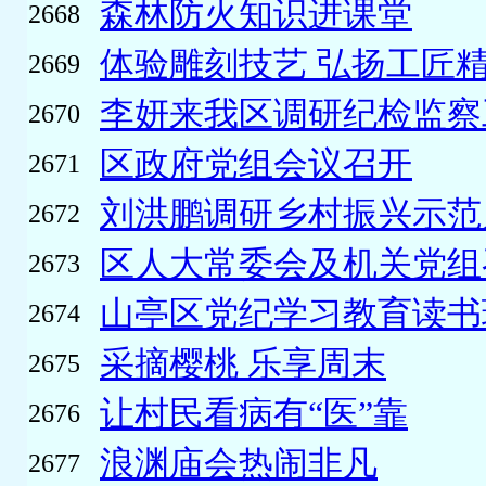
森林防火知识进课堂
2668
体验雕刻技艺 弘扬工匠
2669
李妍来我区调研纪检监察
2670
区政府党组会议召开
2671
刘洪鹏调研乡村振兴示范
2672
区人大常委会及机关党组召
2673
山亭区党纪学习教育读书
2674
采摘樱桃 乐享周末
2675
让村民看病有“医”靠
2676
浪渊庙会热闹非凡
2677