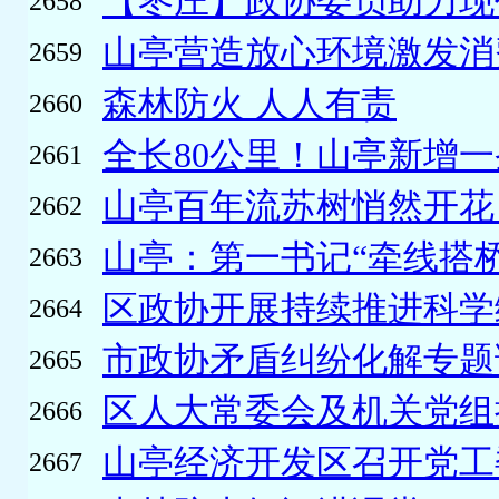
【枣庄】政协委员助力现
2658
山亭营造放心环境激发消
2659
森林防火 人人有责
2660
全长80公里！山亭新增一条
2661
山亭百年流苏树悄然开花 
2662
山亭：第一书记“牵线搭桥”
2663
区政协开展持续推进科学绿
2664
市政协矛盾纠纷化解专题调
2665
区人大常委会及机关党组
2666
山亭经济开发区召开党工委
2667