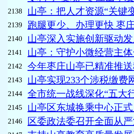
山亭：把人才资源“关键变
2138
跑腿更少、办理更快 枣庄
2139
山亭深入实施创新驱动发展
2140
山亭：守护小微经营主体
2141
今年枣庄山亭已精准推送税
2142
山亭实现233个涉税缴费网
2143
全市统一战线深化“五大行动
2144
山亭区东城换乘中心正式
2145
区委政法委召开全面从严治
2146