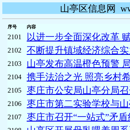
山亭区信息网 www.s
序号
内容
以进一步全面深化改革 赋
2101
不断提升镇域经济综合实力
2102
山亭发布高温橙色预警 局
2103
携手法治之光 照亮乡村
2104
枣庄市公安局山亭分局召开2
2105
枣庄市第二实验学校与山亭
2106
枣庄市召开“一站式”矛盾
2107