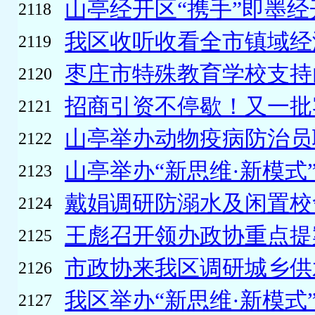
山亭经开区“携手”即墨经
2118
我区收听收看全市镇域经济
2119
枣庄市特殊教育学校支持山
2120
招商引资不停歇！又一批
2121
山亭举办动物疫病防治员
2122
山亭举办“新思维·新模式”
2123
戴娟调研防溺水及闲置校
2124
王彪召开领办政协重点提案
2125
市政协来我区调研城乡供
2126
我区举办“新思维·新模式”
2127