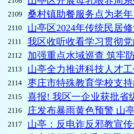
山亭区开展母乳喂养周系
2108
桑村镇助餐服务点为老年人
2109
山亭区2024年传统民居修
2110
我区收听收看学习贯彻党的
2111
加强重点水域巡查 筑牢防
2112
山亭全力推进科技人才工
2113
枣庄市特殊教育学校支持山
2114
喜报! 我区一企业获批省级
2115
庄发布暴雨黄色预警 山亭
2116
山亭：反电诈反邪教宣传进
2117