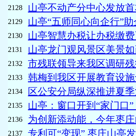
山亭不动产分中心发放首本
2128
山亭“五师同心向企行”助企
2129
山亭智慧办税让办税缴费
2130
山亭龙门观风景区美景如画
2131
市残联领导来我区调研残
2132
韩梅到我区开展教育设施专
2133
区公安分局纵深推进夏季治
2134
山亭：窗口开到“家门口” 
2135
为创新添动能，今年枣庄山
2136
专利可“变现” 枣庄山亭发
2137