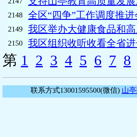
支持山亭教育高质量发展工
2147
全区“四争”工作调度推
2148
我区举办大健康食品和高质
2149
我区组织收听收看全省进一
2150
第
1
2
3
4
5
6
7
8
联系方式13001595500(微信)
山亭