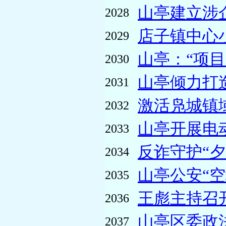
山亭建立涉
2028
店子镇中心
2029
山亭：“项目
2030
山亭倾力打造
2031
激活凫城镇
2032
山亭开展电
2033
反诈守护“夕
2034
山亭公安“空
2035
王彪主持召
2036
山亭区委政
2037