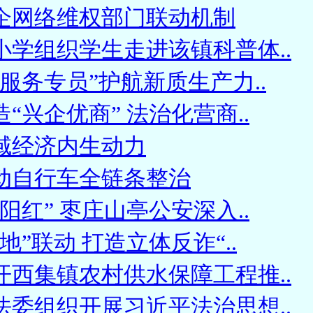
企网络维权部门联动机制
小学组织学生走进该镇科普体..
服务专员”护航新质生产力..
“兴企优商” 法治化营商..
域经济内生动力
动自行车全链条整治
阳红” 枣庄山亭公安深入..
地”联动 打造立体反诈“..
开西集镇农村供水保障工程推..
法委组织开展习近平法治思想..