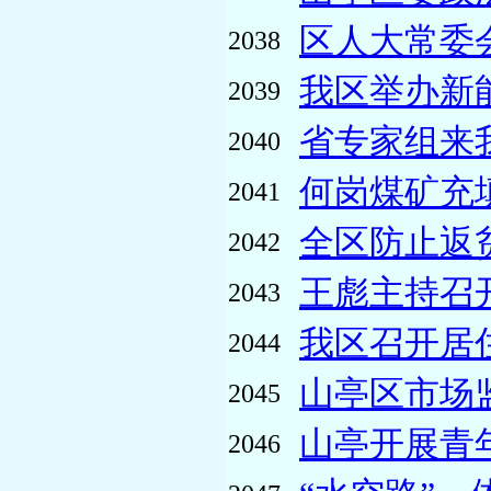
区人大常委
2038
我区举办新
2039
省专家组来我
2040
何岗煤矿充
2041
全区防止返
2042
王彪主持召
2043
我区召开居
2044
山亭区市场
2045
山亭开展青
2046