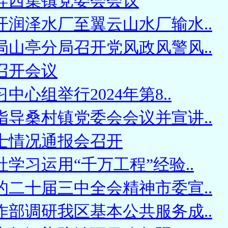
导西集镇党委会会议
开润泽水厂至翼云山水厂输水..
局山亭分局召开党风政风警风..
召开会议
中心组举行2024年第8..
指导桑村镇党委会会议并宣讲..
士情况通报会召开
学习运用“千万工程”经验..
的二十届三中全会精神市委宣..
作部调研我区基本公共服务成..