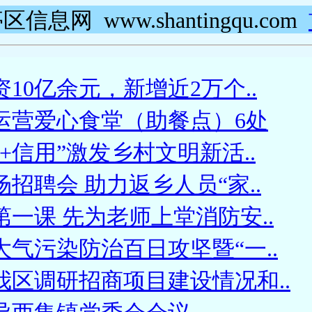
区信息网 www.shantingqu.com
10亿余元，新增近2万个..
运营爱心食堂（助餐点）6处
+信用”激发乡村文明新活..
招聘会 助力返乡人员“家..
一课 先为老师上堂消防安..
气污染防治百日攻坚暨“一..
我区调研招商项目建设情况和..