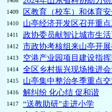
2024年山东省科协助力创
1408
区教育（校车）和体育安全
1409
山亭经济开发区召开重点
1410
政协委员献智让城市生活
1411
市政协考核组来山亭开展委
1412
空港产业园项目建设指挥部
1413
全区乡村振兴现场推进会
1414
山亭集中整治冬季重点交
1415
解纠纷 化心结 促和谐
1416
“送教助研”走进小学
1417