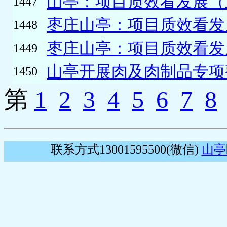
山亭：项目质效看发展（
1447
枣庄山亭：项目质效看发
1448
枣庄山亭：项目质效看发
1449
山亭开展肉及肉制品专项整
1450
第
1
2
3
4
5
6
7
8
联系方式13001595500(微信)
山亭