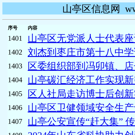
山亭区信息网 www.s
序号
内容
山亭区无党派人士代表座
1401
刘杰到枣庄市第十八中学
1402
区委组织部到冯卯镇、店子
1403
山亭碳汇经济工作实现新
1404
区人社局走访博士后创新
1405
山亭区卫健领域安全生产专
1406
山亭公安宣传“赶大集” 传
1407