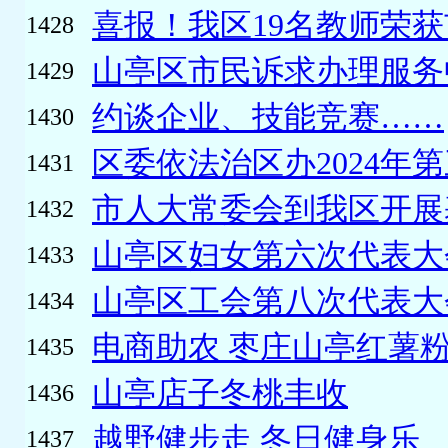
喜报！我区19名教师荣获
1428
山亭区市民诉求办理服务
1429
约谈企业、技能竞赛……
1430
区委依法治区办2024年第
1431
市人大常委会到我区开展基
1432
山亭区妇女第六次代表大
1433
山亭区工会第八次代表大
1434
电商助农 枣庄山亭红薯粉条
1435
山亭店子冬桃丰收
1436
越野健步走 冬日健身乐
1437