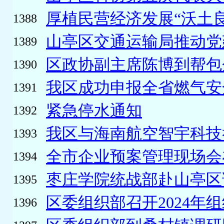
厚植民营经济发展“沃土良
1388
山亭区交通运输局推动党
1389
区政协副主席陈博到帮包
1390
我区成功申报全省燃气安
1391
紧急停水通知
1392
我区与海南航空智宇科技举
1393
全市企业预案管理现场会
1394
枣庄学院统战部赴山亭区
1395
区委组织部召开2024年组
1396