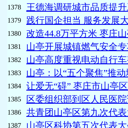
王德海调研城市品质提升
1378
践行国企担当 服务发展大
1379
改造44.8万平方米 枣庄山
1380
山亭开展城镇燃气安全专项
1381
山亭高度重视电动自行车整
1382
山亭：以“五个聚焦”推动
1383
让爱无“碍” 枣庄市山亭区
1384
区委组织部到区人民医院
1385
共青团山亭区第九次代表
1386
山亭区科协第五次代表大
1387