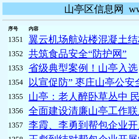
山亭区信息网 www.s
序号
内容
翼云机场航站楼混凝土结
1351
共筑食品安全“防护网”
1352
省级典型案例！山亭入选
1353
以宣促防” 枣庄山亭公安
1354
山亭：老人醉卧草丛中 
1355
全面建设清廉山亭工作联席
1356
李霞、李勇到帮包企业开展
1357