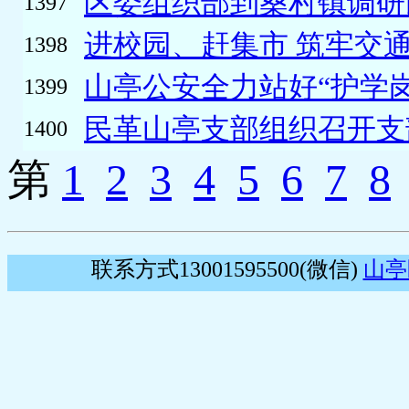
区委组织部到桑村镇调研
1397
进校园、赶集市 筑牢交
1398
山亭公安全力站好“护学岗”
1399
民革山亭支部组织召开支
1400
第
1
2
3
4
5
6
7
8
联系方式13001595500(微信)
山亭