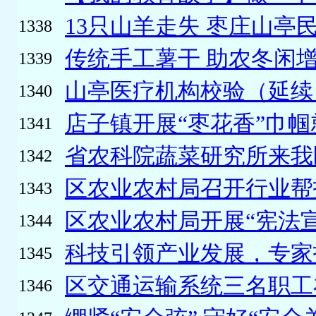
13只山羊走失 枣庄山亭民
1338
传统手工薯干 助农冬闲
1339
山亭医疗机构校验（延续）
1340
店子镇开展“枣花香”巾帼
1341
省农科院蔬菜研究所来我区
1342
区农业农村局召开行业帮
1343
区农业农村局开展“宪法
1344
科技引领产业发展，专家
1345
区交通运输系统三名职工在
1346