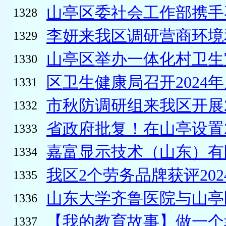
山亭区委社会工作部携手枣
1328
李妍来我区调研营商环境
1329
山亭区举办一体化村卫生室
1330
区卫生健康局召开2024年
1331
市秋防调研组来我区开展20
1332
省政府批复！在山亭设置
1333
嘉富显示技术（山东）有限
1334
我区2个劳务品牌获评202
1335
山东大学齐鲁医院与山亭区
1336
【我的教育故事】做一个幸
1337