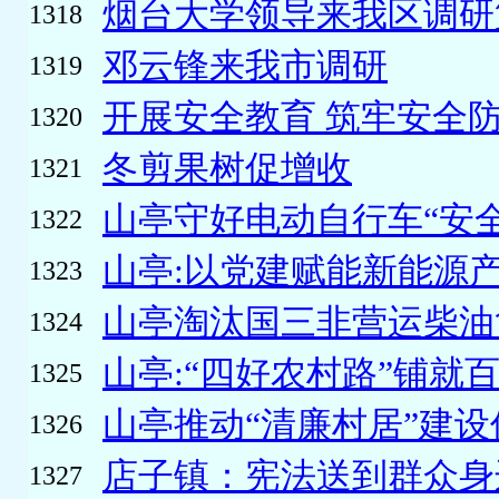
烟台大学领导来我区调研
1318
邓云锋来我市调研
1319
开展安全教育 筑牢安全
1320
冬剪果树促增收
1321
山亭守好电动自行车“安全
1322
山亭:以党建赋能新能源产
1323
山亭淘汰国三非营运柴油货
1324
山亭:“四好农村路”铺就
1325
山亭推动“清廉村居”建设
1326
店子镇：宪法送到群众身
1327