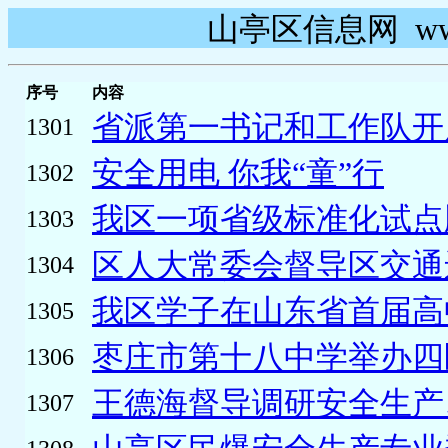
山亭区信息网 www.s
序号
内容
省派第一书记和工作队开
1301
安全用电 你我“童”行
1302
我区一项省级标准化试点
1303
区人大常委会督导区交通运
1304
我区学子在山东省首届高中
1305
枣庄市第十八中学举办四区
1306
王德海督导调研安全生产、
1307