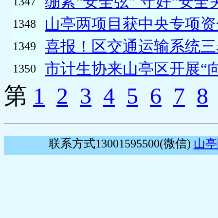
绷紧“安全弦” 守好“安全关”
1347
山亭两项目获中央专项资
1348
喜报！区交通运输系统三名
1349
市计生协来山亭区开展“向
1350
第
1
2
3
4
5
6
7
8
联系方式13001595500(微信)
山亭