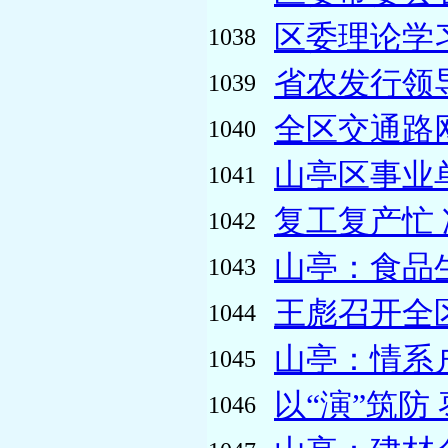
区委理论学习
1038
省农发行领
1039
全区交通路
1040
山亭区事业
1041
复工复产忙 
1042
山亭：食品生
1043
王彪召开全
1044
山亭：情系户
1045
以“演”筑防
1046