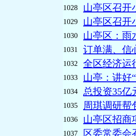
山亭区召开
1028
山亭区召开
1029
山亭区：雨水
1030
订单满、信心
1031
全区经济运
1032
山亭：讲好“
1033
总投资35亿
1034
周琪调研帮
1035
山亭区招商
1036
区委常委会
1037