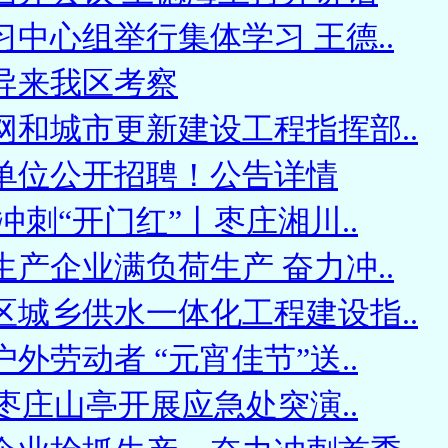
中心组举行集体学习 王德..
导来我区考察
网和城市更新建设工程指挥部..
单位公开招聘！公告详情
冲刺“开门红”丨枣庄湘川..
产企业满负荷生产 奋力冲..
区城乡供水一体化工程建设指..
外劳动者 “元宵佳节”送..
 枣庄山亭开展应急处突演..