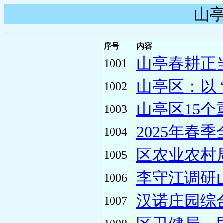
山亭
序号
内容
山亭春耕正当
1001
山亭区：以 “
1002
山亭区15个
1003
2025年春
1004
区农业农村
1005
李守江调研
1006
汉诺庄园综合
1007