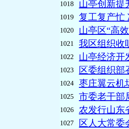
山亭创新提升
1018
复工复产忙 
1019
山亭区“高效
1020
我区组织收
1021
山亭经济开发
1022
区委组织部召
1023
枣庄翼云机
1024
市委老干部
1025
农发行山东
1026
区人大常委会
1027