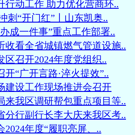
行动工作 助力优化营商环..
冲刺“开门红”丨山东凯奥..
办成一件事”重点工作部署..
听收看全省城镇燃气管道设施..
区召开2024年度党组织..
开“广开言路·淬火提效”..
场建设工作现场推进会召开
局来我区调研帮包重点项目等..
省分行副行长李大庆来我区考..
2024年度“履职亮屏、..