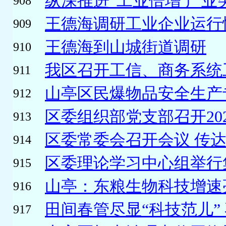
纵深推进“工业倍增 产业突破
908
王德海调研工业企业运行
909
王德海到山城街道调研
910
我区召开工信、商务系统
911
山亭区民爆物品安全生产专
912
区委组织部党支部召开202
913
区委常委会召开会议 传达
914
区委理论学习中心组举行集
915
山亭：东粮生物科技增速亮
916
田间春管尽显“科技范儿” 
917