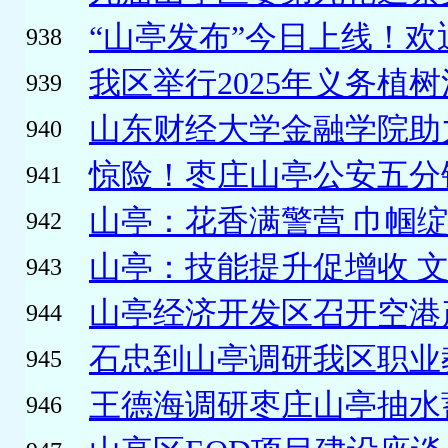
“山亭发布”今日上线！欢
938
我区举行2025年义务植树活
939
山东财经大学金融学院助力
940
惊险！枣庄山亭公安五分钟
941
山亭：花香满警营 巾帼
942
山亭：技能提升促增收 
943
山亭经济开发区召开空港产
944
石忠到山亭调研我区职业
945
王德海调研枣庄山亭抽水蓄
946