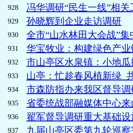
冯华调研“民生一线”相关
928
孙晓辉到企业走访调研
929
全市“山水林田大会战”集中
930
华宝牧业：构建绿色产业链
931
市山亭区水泉镇：小地瓜撬
932
山亭：忙趁春风植新绿 共“
933
市森防指办来我区督导调研
934
省委统战部融媒体中心来山
935
翟军督导调研重大基础设施
936
九届山亭区委第九轮巡察
937