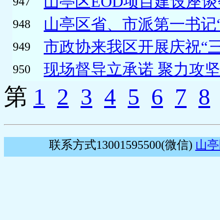
山亭区EOD项目建设座
947
山亭区省、市派第一书记“
948
市政协来我区开展庆祝“三八
949
现场督导立承诺 聚力攻坚抓
950
第
1
2
3
4
5
6
7
8
联系方式13001595500(微信)
山亭