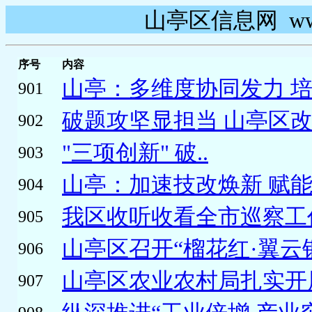
山亭区信息网 www.s
序号
内容
山亭：多维度协同发力 培
901
破题攻坚显担当 山亭区改
902
"三项创新" 破..
903
山亭：加速技改焕新 赋
904
我区收听收看全市巡察工作
905
山亭区召开“榴花红·翼云银
906
山亭区农业农村局扎实开展“
907